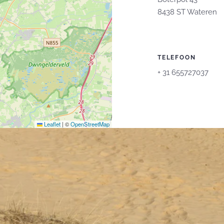
8438 ST Wateren
TELEFOON
+
31 655727037
Leaflet
|
©
OpenStreetMap