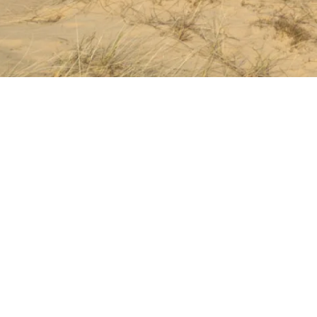
ADRES
Boterpol 43
8438 ST Wateren